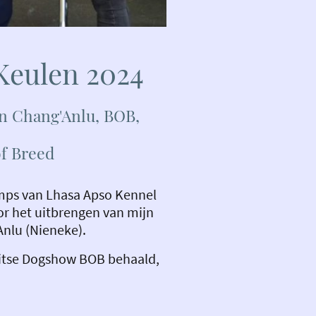
eulen 2024
n Chang'Anlu, BOB,
of Breed
mps van Lhasa Apso Kennel
or het uitbrengen van mijn
Anlu (Nieneke).
uitse Dogshow BOB behaald,